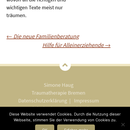
wichtigen Texte meist nur
träumen.
Beitragsnavigation
←
Die neue Familienberatung
Hilfe für Alleinerziehende
→
Simone Haug
Traumatherapie Bremen
Datenschutzerklärung
|
Impressum
webdesign by neueansicht.de
Diese Website verwendet Cookies. Durch die Nutzung dieser
Webseite, stimmen Sie der Verwendung von Cookies zu.